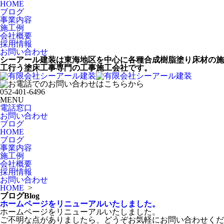
HOME
ブログ
事業内容
施工例
会社概要
採用情報
お問い合わせ
シーアール建装は東海地区を中心に各種合成樹脂塗り床材の施
工行う塗床工事専門の工事施工会社です。
052-401-6496
MENU
電話窓口
お問い合わせ
ブログ
HOME
ブログ
事業内容
施工例
会社概要
採用情報
お問い合わせ
HOME
>
ブログ
Blog
ホームページをリニューアルいたしました。
ホームページをリニューアルいたしました。
ご不明な点がありましたら、どうぞお気軽にお問い合わせくだ